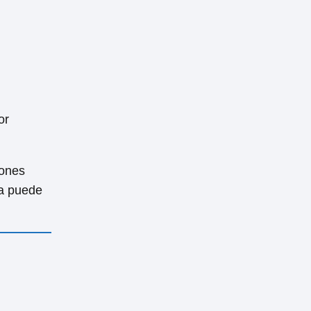
or
iones
ia puede