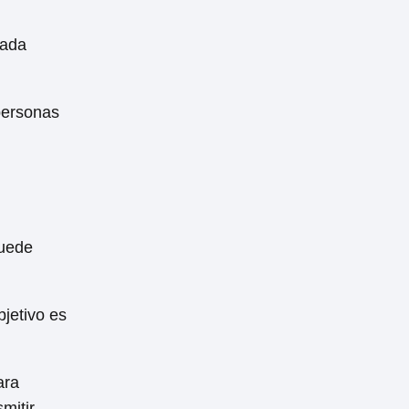
cada
personas
puede
bjetivo es
ara
mitir