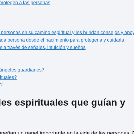
 protegen a las personas
s personas en su camino espiritual y les brindan consejos y apo
da persona desde el nacimiento para protegerla y cuidarla
 a través de señales, intuición y sueños
y ángeles guardianes?
ituales?
n?
es espirituales que guían y
peñan un papel importante en la vida de las personas. 