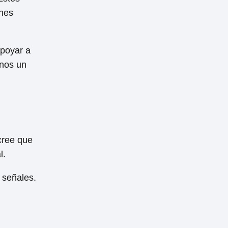
ones
apoyar a
enos un
cree que
l.
 señales.