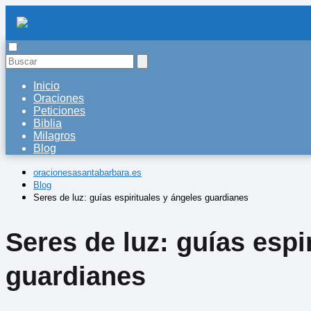
Inicio
Oraciones
Peticiones
Biblia
Milagros
Blog
oracionesasantabarbara.es
Blog
Seres de luz: guías espirituales y ángeles guardianes
Seres de luz: guías espi
guardianes