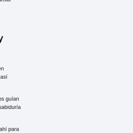
y
en
 así
os guían
sabiduría
ahí para