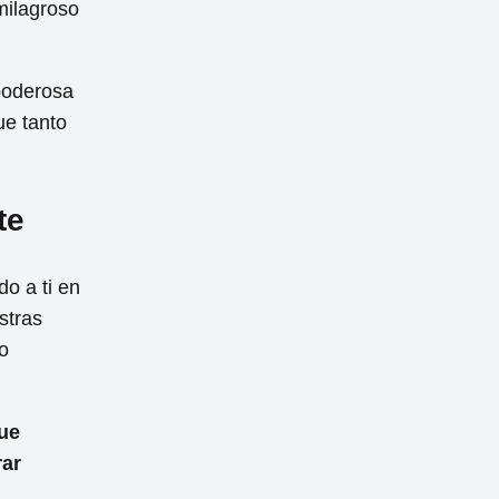
milagroso
 poderosa
ue tanto
te
o a ti en
stras
o
que
rar