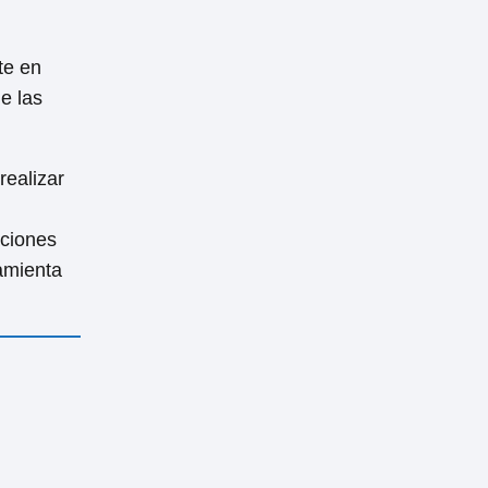
te en
e las
realizar
aciones
amienta