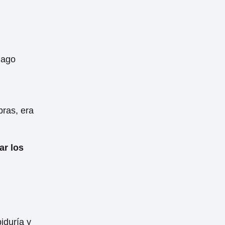
iago
bras, era
ar los
iduría y