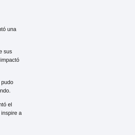
ntó una
de sus
 impactó
e pudo
undo.
ntó el
inspire a