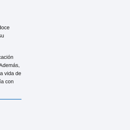
 doce
su
cación
. Además,
a vida de
ía con