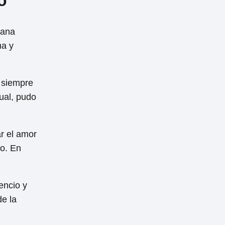
o
rana
ma y
 siempre
ual, pudo
ar el amor
lo. En
encio y
de la